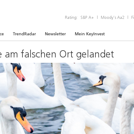
Rating:
S&P A+
|
Moody’s Aa2
|
F
ice
TrendRadar
Newsletter
Mein KeyInvest
e am falschen Ort gelandet