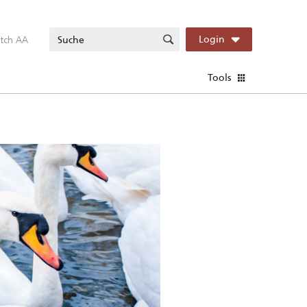
itch AA
Login
Tools