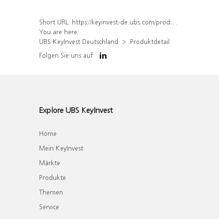
Short URL:
https://keyinvest-de.ubs.com/produkt/detail/index/isin/DE000WA8WV65
You are here:
UBS KeyInvest Deutschland
Produktdetail
Folgen Sie uns auf
Explore UBS KeyInvest
Home
Mein KeyInvest
Märkte
Produkte
Themen
Service