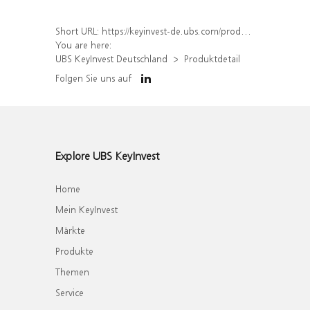
Short URL:
https://keyinvest-de.ubs.com/produkt/detail/index/isin/DE000WA8WU58
You are here:
UBS KeyInvest Deutschland
Produktdetail
Folgen Sie uns auf
Explore UBS KeyInvest
Home
Mein KeyInvest
Märkte
Produkte
Themen
Service