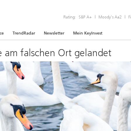
Rating:
S&P A+
|
Moody’s Aa2
|
F
ice
TrendRadar
Newsletter
Mein KeyInvest
e am falschen Ort gelandet