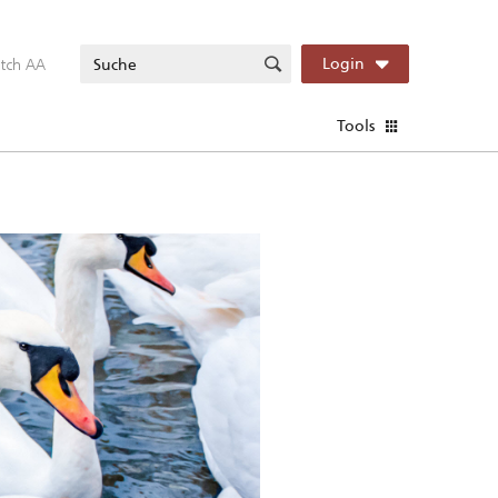
itch AA
Login
Tools