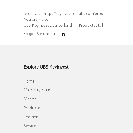
Short URL:
https://keyinvest-de.ubs.com/produkt/detail/index/isin/DE000WA8WTX0
You are here:
UBS KeyInvest Deutschland
Produktdetail
Folgen Sie uns auf
Explore UBS KeyInvest
Home
Mein KeyInvest
Märkte
Produkte
Themen
Service