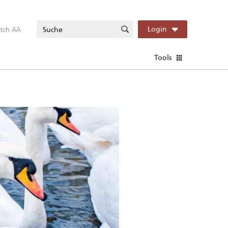
itch AA
Login
Tools