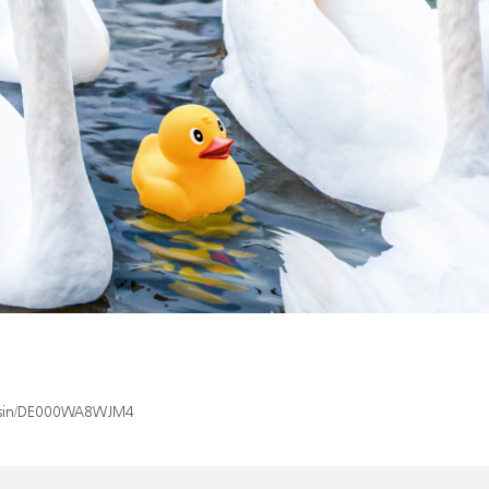
ex/isin/DE000WA8WJM4