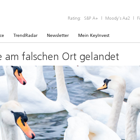
Rating:
S&P A+
|
Moody’s Aa2
|
F
ice
TrendRadar
Newsletter
Mein KeyInvest
e am falschen Ort gelandet