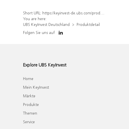
Short URL:
https://keyinvest-de.ubs.com/produkt/detail/index/isin/DE000WA8WGL2
You are here:
UBS KeyInvest Deutschland
Produktdetail
Folgen Sie uns auf
Explore UBS KeyInvest
Home
Mein KeyInvest
Märkte
Produkte
Themen
Service