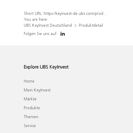
Short URL:
https://keyinvest-de.ubs.com/produkt/detail/index/isin/DE000WA8WGK4
You are here:
UBS KeyInvest Deutschland
Produktdetail
Folgen Sie uns auf
Explore UBS KeyInvest
Home
Mein KeyInvest
Märkte
Produkte
Themen
Service