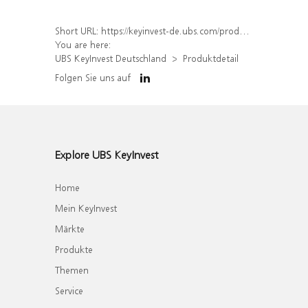
Short URL:
https://keyinvest-de.ubs.com/produkt/detail/index/isin/DE000WA8WFK6
You are here:
UBS KeyInvest Deutschland
Produktdetail
Folgen Sie uns auf
Explore UBS KeyInvest
Home
Mein KeyInvest
Märkte
Produkte
Themen
Service