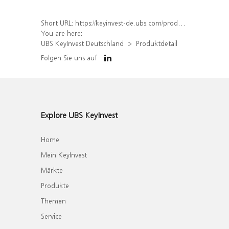
Short URL:
https://keyinvest-de.ubs.com/produkt/detail/index/isin/DE000WA8WEU8
You are here:
UBS KeyInvest Deutschland
Produktdetail
Folgen Sie uns auf
Explore UBS KeyInvest
Home
Mein KeyInvest
Märkte
Produkte
Themen
Service