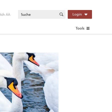
itch AA
Login
Tools