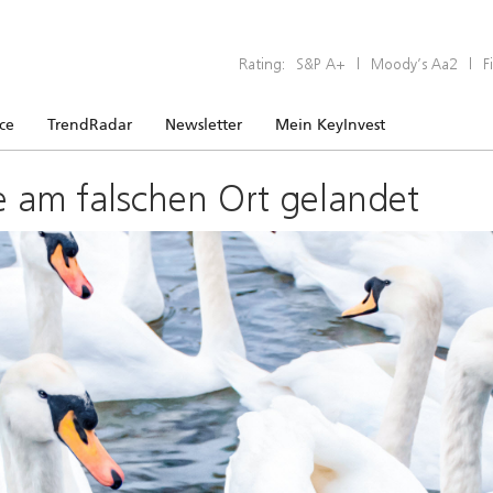
Rating:
S&P A+
|
Moody’s Aa2
|
F
ice
TrendRadar
Newsletter
Mein KeyInvest
e am falschen Ort gelandet