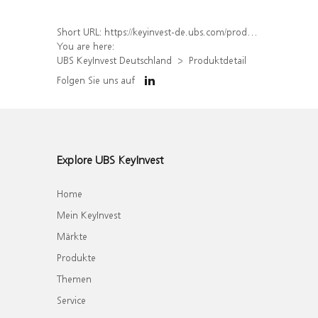
Short URL:
https://keyinvest-de.ubs.com/produkt/detail/index/isin/DE000WA8WCW8
You are here:
UBS KeyInvest Deutschland
Produktdetail
Folgen Sie uns auf
Explore UBS KeyInvest
Home
Mein KeyInvest
Märkte
Produkte
Themen
Service