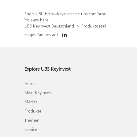
Short URL:
https://keyinvest-de.ubs.com/produkt/detail/index/isin/DE000WA8WCP2
You are here:
UBS KeyInvest Deutschland
Produktdetail
Folgen Sie uns auf
Explore UBS KeyInvest
Home
Mein KeyInvest
Märkte
Produkte
Themen
Service