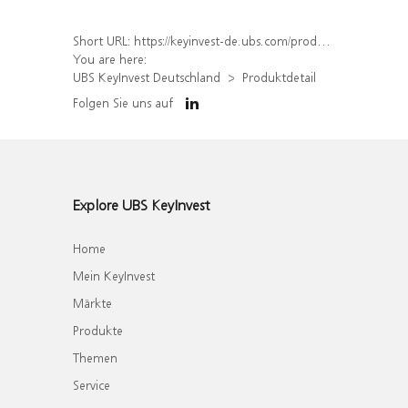
Short URL:
https://keyinvest-de.ubs.com/produkt/detail/index/isin/DE000WA8WCJ5
You are here:
UBS KeyInvest Deutschland
Produktdetail
Folgen Sie uns auf
Explore UBS KeyInvest
Home
Mein KeyInvest
Märkte
Produkte
Themen
Service