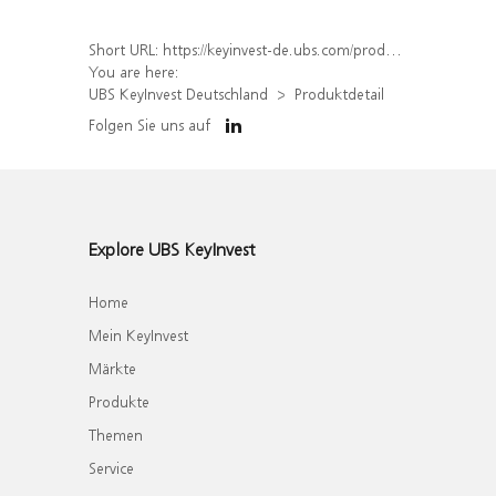
Short URL:
https://keyinvest-de.ubs.com/produkt/detail/index/isin/DE000WA8WC92
You are here:
UBS KeyInvest Deutschland
Produktdetail
Folgen Sie uns auf
Explore UBS KeyInvest
Home
Mein KeyInvest
Märkte
Produkte
Themen
Service