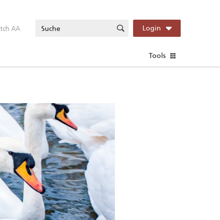
itch AA
Login
Tools