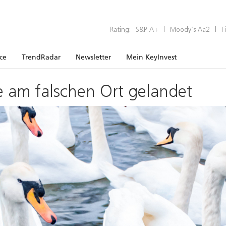
Rating:
S&P A+
|
Moody’s Aa2
|
F
ice
TrendRadar
Newsletter
Mein KeyInvest
e am falschen Ort gelandet