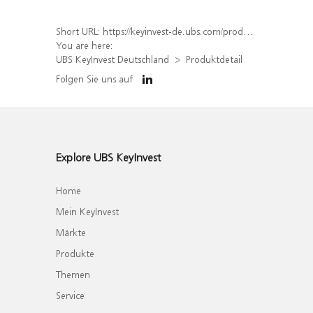
Short URL:
https://keyinvest-de.ubs.com/produkt/detail/index/isin/DE000WA8W9Z2
You are here:
UBS KeyInvest Deutschland
Produktdetail
Folgen Sie uns auf
Explore UBS KeyInvest
Home
Mein KeyInvest
Märkte
Produkte
Themen
Service