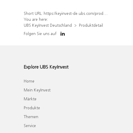
Short URL:
https://keyinvest-de.ubs.com/produkt/detail/index/isin/DE000WA8W190
You are here:
UBS KeyInvest Deutschland
Produktdetail
Folgen Sie uns auf
Explore UBS KeyInvest
Home
Mein KeyInvest
Märkte
Produkte
Themen
Service