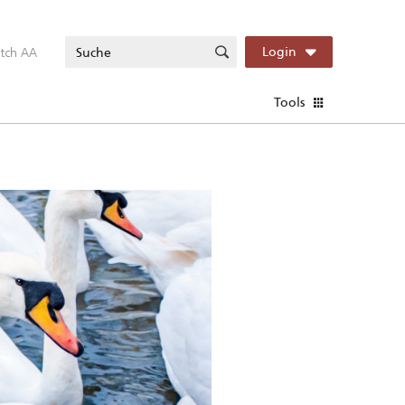
itch AA
Login
Tools