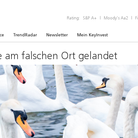
Rating:
S&P A+
|
Moody’s Aa2
|
F
ice
TrendRadar
Newsletter
Mein KeyInvest
e am falschen Ort gelandet