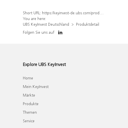
Short URL:
https://keyinvest-de.ubs.com/produkt/detail/index/isin/DE000WA8VZ13
You are here:
UBS KeyInvest Deutschland
Produktdetail
Folgen Sie uns auf
Explore UBS KeyInvest
Home
Mein KeyInvest
Märkte
Produkte
Themen
Service