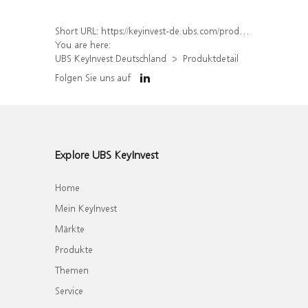
Short URL:
https://keyinvest-de.ubs.com/produkt/detail/index/isin/DE000WA8VYF9
You are here:
UBS KeyInvest Deutschland
Produktdetail
Folgen Sie uns auf
Explore UBS KeyInvest
Home
Mein KeyInvest
Märkte
Produkte
Themen
Service