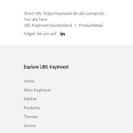
Short URL:
https://keyinvest-de.ubs.com/produkt/detail/index/isin/DE000WA8VYD4
You are here:
UBS KeyInvest Deutschland
Produktdetail
Folgen Sie uns auf
Explore UBS KeyInvest
Home
Mein KeyInvest
Märkte
Produkte
Themen
Service