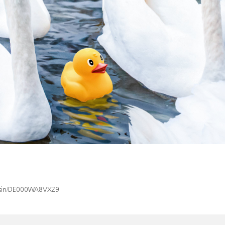
x/isin/DE000WA8VXZ9