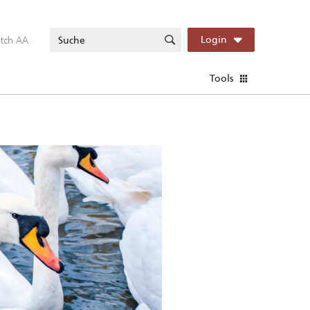
itch AA
Login
Tools