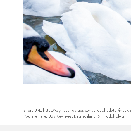
Short URL:
https://keyinvest-de.ubs.com/produkt/detail/inde
You are here:
UBS KeyInvest Deutschland
Produktdetail