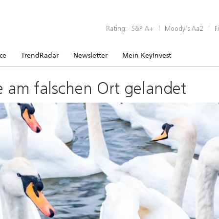
Rating:
S&P A+
|
Moody’s Aa2
|
F
ice
TrendRadar
Newsletter
Mein KeyInvest
e am falschen Ort gelandet