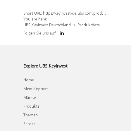
Short URL:
https://keyinvest-de.ubs.com/produkt/detail/index/isin/DE000WA8VPC4
You are here:
UBS KeyInvest Deutschland
Produktdetail
Folgen Sie uns auf
Explore UBS KeyInvest
Home
Mein KeyInvest
Märkte
Produkte
Themen
Service