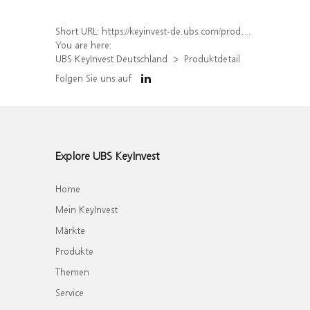
Short URL:
https://keyinvest-de.ubs.com/produkt/detail/index/isin/DE000WA8VN74
You are here:
UBS KeyInvest Deutschland
Produktdetail
Folgen Sie uns auf
Explore UBS KeyInvest
Home
Mein KeyInvest
Märkte
Produkte
Themen
Service