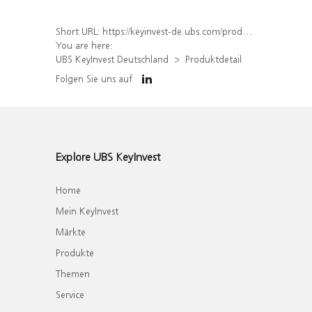
Short URL:
https://keyinvest-de.ubs.com/produkt/detail/index/isin/DE000WA8VJ62
You are here:
UBS KeyInvest Deutschland
Produktdetail
Folgen Sie uns auf
Explore UBS KeyInvest
Home
Mein KeyInvest
Märkte
Produkte
Themen
Service