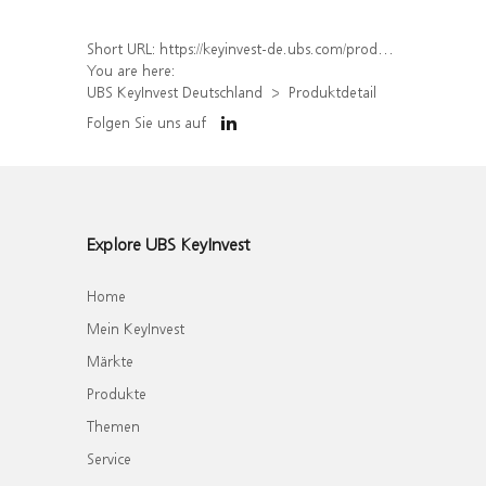
Short URL:
https://keyinvest-de.ubs.com/produkt/detail/index/isin/DE000WA8V4F6
You are here:
UBS KeyInvest Deutschland
Produktdetail
Folgen Sie uns auf
Explore UBS KeyInvest
Home
Mein KeyInvest
Märkte
Produkte
Themen
Service