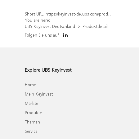
Short URL:
https://keyinvest-de.ubs.com/produkt/detail/index/isin/DE000WA8V424
You are here:
UBS KeyInvest Deutschland
Produktdetail
Folgen Sie uns auf
Explore UBS KeyInvest
Home
Mein KeyInvest
Märkte
Produkte
Themen
Service