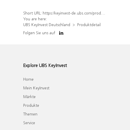
Short URL:
https://keyinvest-de.ubs.com/produkt/detail/index/isin/DE000WA8V3V5
You are here:
UBS KeyInvest Deutschland
Produktdetail
Folgen Sie uns auf
Explore UBS KeyInvest
Home
Mein KeyInvest
Märkte
Produkte
Themen
Service