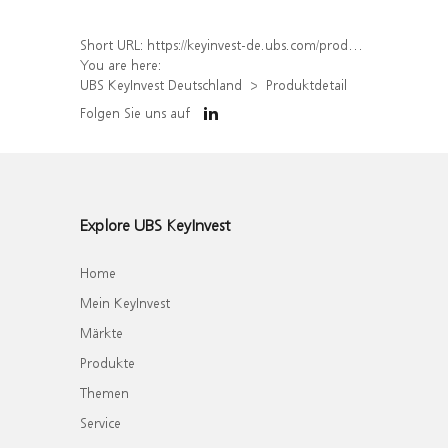
Short URL:
https://keyinvest-de.ubs.com/produkt/detail/index/isin/DE000WA8V267
You are here:
UBS KeyInvest Deutschland
Produktdetail
Folgen Sie uns auf
Explore UBS KeyInvest
Home
Mein KeyInvest
Märkte
Produkte
Themen
Service