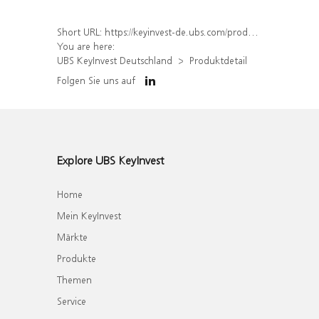
Short URL:
https://keyinvest-de.ubs.com/produkt/detail/index/isin/DE000WA8V1T3
You are here:
UBS KeyInvest Deutschland
Produktdetail
Folgen Sie uns auf
Explore UBS KeyInvest
Home
Mein KeyInvest
Märkte
Produkte
Themen
Service