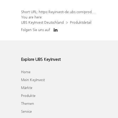
Short URL:
https://keyinvest-de.ubs.com/produkt/detail/index/isin/DE000WA8V0K4
You are here:
UBS KeyInvest Deutschland
Produktdetail
Folgen Sie uns auf
Explore UBS KeyInvest
Home
Mein KeyInvest
Märkte
Produkte
Themen
Service