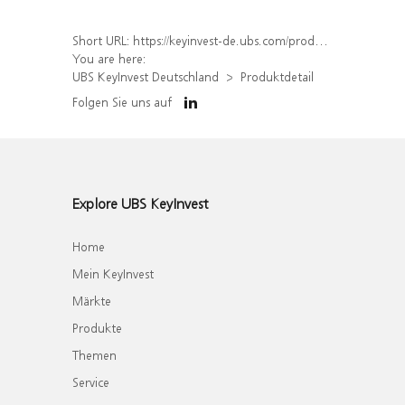
Short URL:
https://keyinvest-de.ubs.com/produkt/detail/index/isin/DE000WA8UT95
You are here:
UBS KeyInvest Deutschland
Produktdetail
Folgen Sie uns auf
Explore UBS KeyInvest
Home
Mein KeyInvest
Märkte
Produkte
Themen
Service