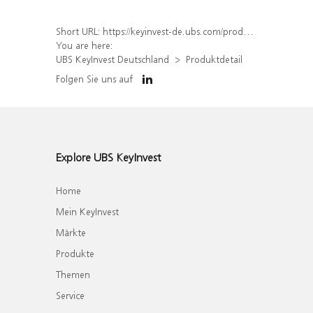
Short URL:
https://keyinvest-de.ubs.com/produkt/detail/index/isin/DE000WA8UT12
You are here:
UBS KeyInvest Deutschland
Produktdetail
Folgen Sie uns auf
Explore UBS KeyInvest
Home
Mein KeyInvest
Märkte
Produkte
Themen
Service