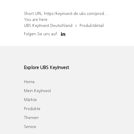
Short URL:
https://keyinvest-de.ubs.com/produkt/detail/index/isin/DE000WA8UQ31
You are here:
UBS KeyInvest Deutschland
Produktdetail
Folgen Sie uns auf
Explore UBS KeyInvest
Home
Mein KeyInvest
Märkte
Produkte
Themen
Service