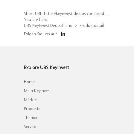
Short URL:
https://keyinvest-de.ubs.com/produkt/detail/index/isin/DE000WA8UPR4
You are here:
UBS KeyInvest Deutschland
Produktdetail
Folgen Sie uns auf
Explore UBS KeyInvest
Home
Mein KeyInvest
Märkte
Produkte
Themen
Service