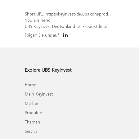
Short URL:
https://keyinvest-de.ubs.com/produkt/detail/index/isin/DE000WA8UPQ6
You are here:
UBS KeyInvest Deutschland
Produktdetail
Folgen Sie uns auf
Explore UBS KeyInvest
Home
Mein KeyInvest
Märkte
Produkte
Themen
Service