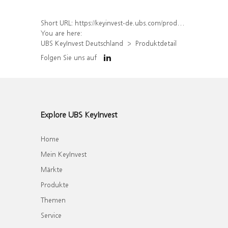
Short URL:
https://keyinvest-de.ubs.com/produkt/detail/index/isin/DE000WA8UBB8
You are here:
UBS KeyInvest Deutschland
Produktdetail
Folgen Sie uns auf
Explore UBS KeyInvest
Home
Mein KeyInvest
Märkte
Produkte
Themen
Service