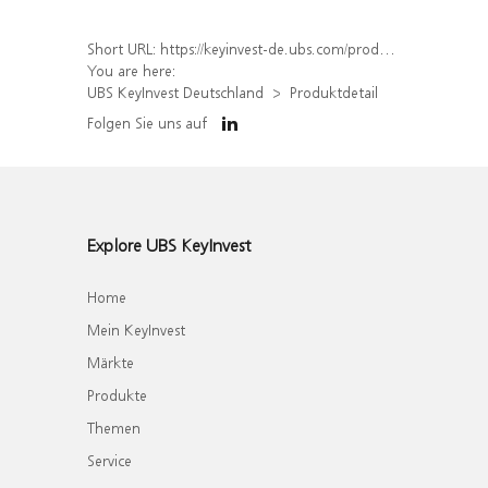
Short URL:
https://keyinvest-de.ubs.com/produkt/detail/index/isin/DE000WA8UAW6
You are here:
UBS KeyInvest Deutschland
Produktdetail
Folgen Sie uns auf
Explore UBS KeyInvest
Home
Mein KeyInvest
Märkte
Produkte
Themen
Service