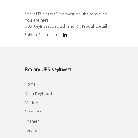
Short URL:
https://keyinvest-de.ubs.com/produkt/detail/index/isin/DE000WA8UAB0
You are here:
UBS KeyInvest Deutschland
Produktdetail
Folgen Sie uns auf
Explore UBS KeyInvest
Home
Mein KeyInvest
Märkte
Produkte
Themen
Service