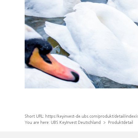
Short URL:
https://keyinvest-de.ubs.com/produkt/detail/inde
You are here:
UBS KeyInvest Deutschland
Produktdetail