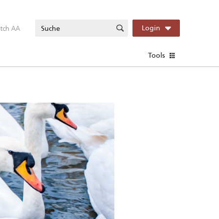
itch AA
Login
Tools