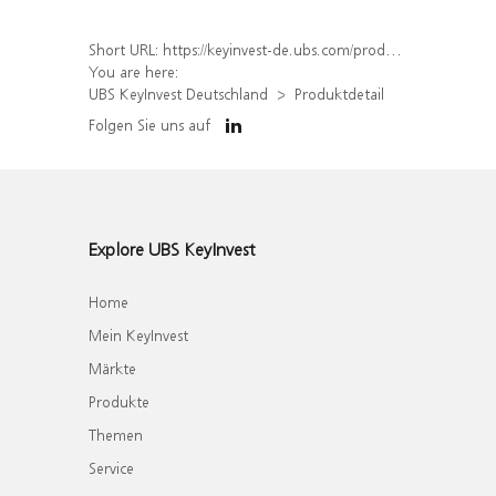
Short URL:
https://keyinvest-de.ubs.com/produkt/detail/index/isin/DE000WA8U8Z6
You are here:
UBS KeyInvest Deutschland
Produktdetail
Folgen Sie uns auf
Explore UBS KeyInvest
Home
Mein KeyInvest
Märkte
Produkte
Themen
Service