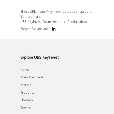
Short URL:
https://keyinvest-de.ubs.com/produkt/detail/index/isin/DE000WA8U7Z8
You are here:
UBS KeyInvest Deutschland
Produktdetail
Folgen Sie uns auf
Explore UBS KeyInvest
Home
Mein KeyInvest
Märkte
Produkte
Themen
Service