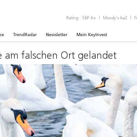
Rating:
S&P A+
|
Moody’s Aa2
|
F
ice
TrendRadar
Newsletter
Mein KeyInvest
e am falschen Ort gelandet