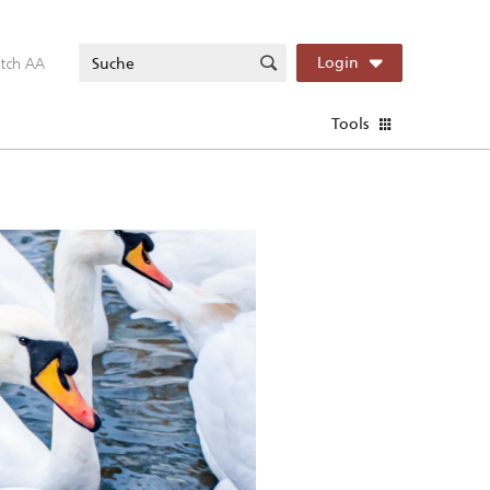
itch AA
Login
Tools