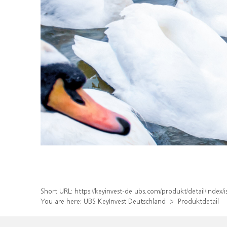
Short URL:
https://keyinvest-de.ubs.com/produkt/detail/inde
You are here:
UBS KeyInvest Deutschland
Produktdetail