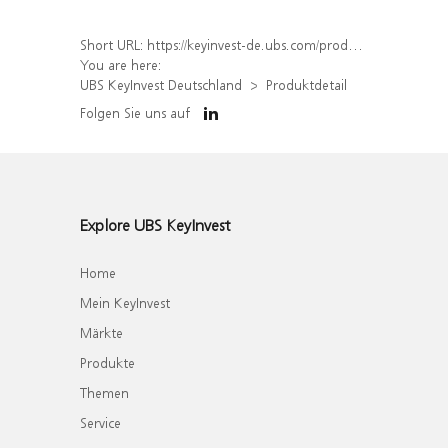
Short URL:
https://keyinvest-de.ubs.com/produkt/detail/index/isin/DE000WA8U3Y0
You are here:
UBS KeyInvest Deutschland
Produktdetail
Folgen Sie uns auf
Explore UBS KeyInvest
Home
Mein KeyInvest
Märkte
Produkte
Themen
Service