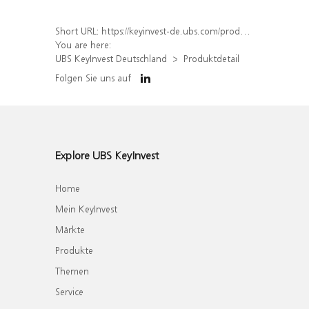
Short URL:
https://keyinvest-de.ubs.com/produkt/detail/index/isin/DE000WA8TZQ7
You are here:
UBS KeyInvest Deutschland
Produktdetail
Folgen Sie uns auf
Explore UBS KeyInvest
Home
Mein KeyInvest
Märkte
Produkte
Themen
Service