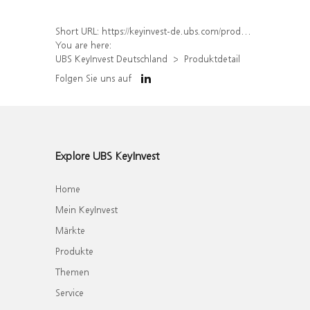
Short URL:
https://keyinvest-de.ubs.com/produkt/detail/index/isin/DE000WA8TZ82
You are here:
UBS KeyInvest Deutschland
Produktdetail
Folgen Sie uns auf
Explore UBS KeyInvest
Home
Mein KeyInvest
Märkte
Produkte
Themen
Service