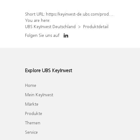
Short URL:
https://keyinvest-de.ubs.com/produkt/detail/index/isin/DE000WA8TVS2
You are here:
UBS KeyInvest Deutschland
Produktdetail
Folgen Sie uns auf
Explore UBS KeyInvest
Home
Mein KeyInvest
Märkte
Produkte
Themen
Service