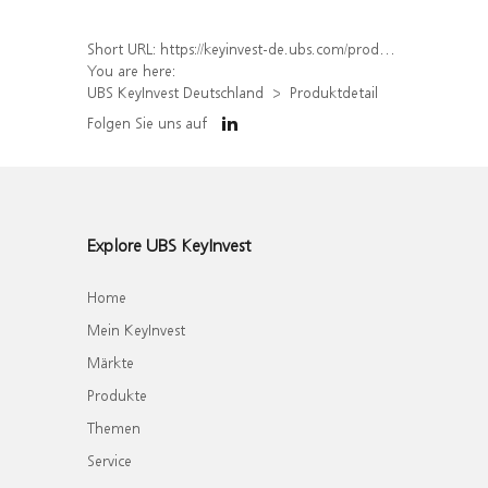
Short URL:
https://keyinvest-de.ubs.com/produkt/detail/index/isin/DE000WA8TVJ1
You are here:
UBS KeyInvest Deutschland
Produktdetail
Folgen Sie uns auf
Explore UBS KeyInvest
Home
Mein KeyInvest
Märkte
Produkte
Themen
Service