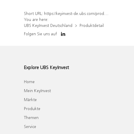
Short URL:
https://keyinvest-de.ubs.com/produkt/detail/index/isin/DE000WA8TVC6
You are here:
UBS KeyInvest Deutschland
Produktdetail
Folgen Sie uns auf
Explore UBS KeyInvest
Home
Mein KeyInvest
Märkte
Produkte
Themen
Service